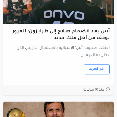
آس بعد انضمام صلاح إلى طرابزون: المرور
توقف من أجل ملك جديد
احتفت صحيفة "آس" الإسبانية بالاستقبال التاريخي الذي
حظى به النجم ال...
اقرأ المزيد
منذ 10 ساعات