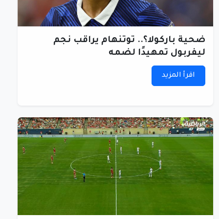
ضحية باركولا؟.. توتنهام يراقب نجم
ليفربول تمهيدًا لضمه
اقرأ المزيد