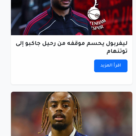
ليفربول يحسم موقفه من رحيل جاكبو إلى
توتنهام
اقرأ المزيد