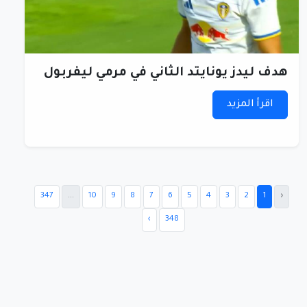
هدف ليدز يونايتد الثاني في مرمي ليفربول
اقرأ المزيد
347
...
10
9
8
7
6
5
4
3
2
1
‹
›
348