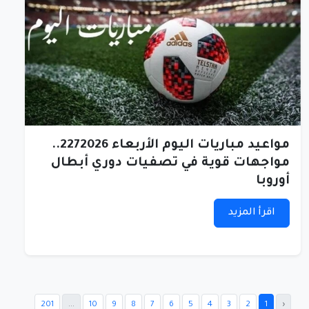
مواعيد مباريات اليوم الأربعاء 2272026..
مواجهات قوية في تصفيات دوري أبطال
أوروبا
اقرأ المزيد
201
...
10
9
8
7
6
5
4
3
2
1
‹