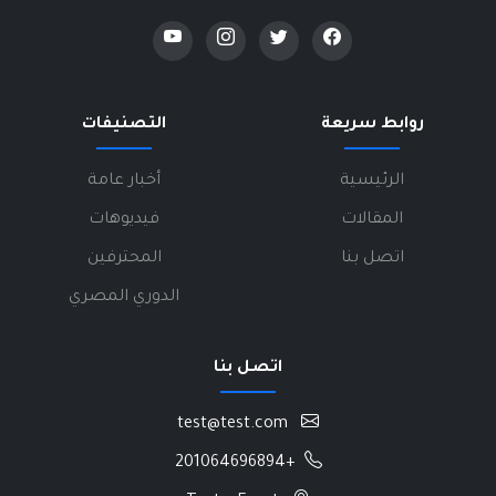
روابط سريعة
التصنيفات
الرئيسية
أخبار عامة
المقالات
فيديوهات
اتصل بنا
المحترفين
الدوري المصري
اتصل بنا
test@test.com
+201064696894