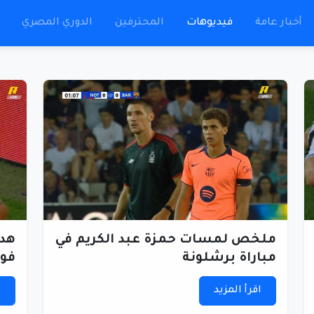
أخبار عامة
فيديوهات
المحترفين
الدوري المصري
ملخص لمسات حمزة عبد الكريم في
هدف
مباراة برشلونة
فورست (
اقرأ المزيد
ا