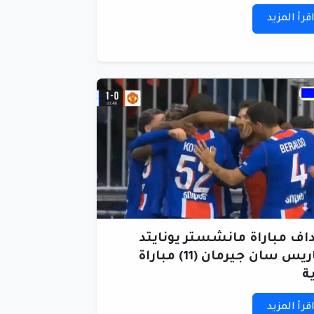
قرأ المزيد
اف مباراة مانشستر يونايتد
وباريس سان جيرمان (11) مباراة
ة
قرأ المزيد