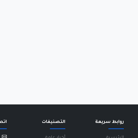
روابط سريعة
التصنيفات
اتص