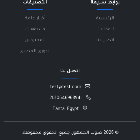
روابط سريعة
التصنيفات
الرئيسية
أخبار عامة
المقالات
فيديوهات
اتصل بنا
المحترفين
الدوري المصري
اتصل بنا
test@test.com
+201064696894
Tanta, Egypt
©
2026 صوت الجمهور. جميع الحقوق محفوظة.