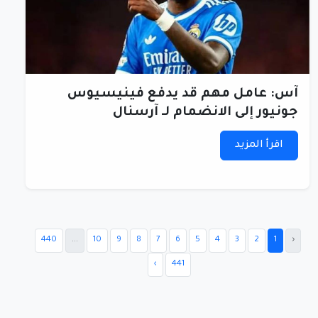
آس: عامل مهم قد يدفع فينيسيوس
جونيور إلى الانضمام لـ آرسنال
اقرأ المزيد
440
...
10
9
8
7
6
5
4
3
2
1
‹
›
441