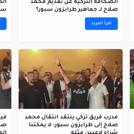
الصحافة التركية عن تقديم محمد
الط
صلاح لـ جماهير طرابزون سبور؟
سي
اقرأ المزيد
ا
مدرب فريق تركي ينتقد انتقال محمد
فيد
صلاح إلى طرابزون سبور: لا يمكننا
صلا
شراء لاعبين مثله
ال