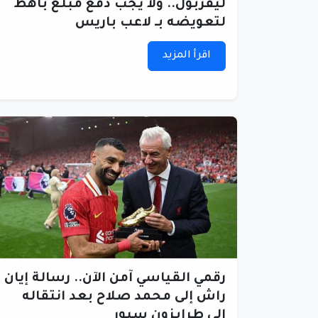
ليفربول.. ولا يجب دفع مبلغ باهظ
لتعويضه بـ لاعب باريس
اقرأ المزيد
رقمي القياسي آمن الآن.. رسالة إيان
راش إلى محمد صلاح بعد انتقاله
إلى طرابزون سبور