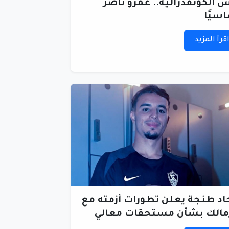
 الكونفدرالية.. عمرو ناصر
سيًا
قرأ المزيد
اد طنجة يعلن تطورات أزمته مع
مالك بشأن مستحقات معالي