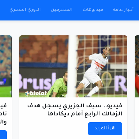
أخبار عامة
فيديوهات
المحترفين
الدوري المصري
فيديو.. سيف الجزيري يسجل هدف
فيد
الزمالك الرابع أمام ديكاداها
ناص
وال
اقرأ المزيد
ا