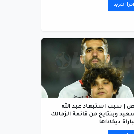
قرأ المزيد
 | سبب استبعاد عبد الله
عيد وبنتايج من قائمة الزمالك
اراة ديكاداها