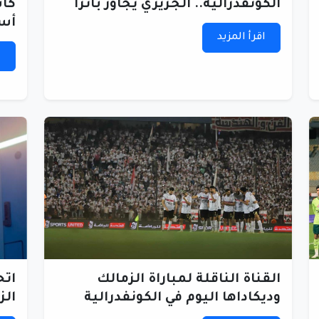
الكونفدرالية.. الجزيري يجاور بانزا
كأس
أسا
اقرأ المزيد
ا
القناة الناقلة لمباراة الزمالك
اتح
وديكاداها اليوم في الكونفدرالية
الز