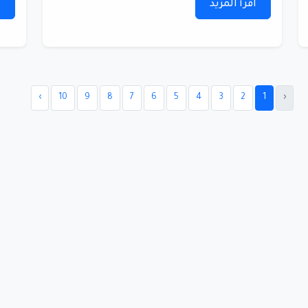
اقرأ المزيد
ا
›
10
9
8
7
6
5
4
3
2
1
‹