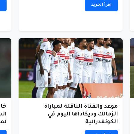
اقرأ المزيد
ا
موعد والقناة الناقلة لمباراة
خاص
الزمالك وديكاداها اليوم في
الس
الكونفدرالية
لمب