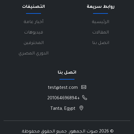
روابط سريعة
التصنيفات
الرئيسية
أخبار عامة
المقالات
فيديوهات
اتصل بنا
المحترفين
الدوري المصري
اتصل بنا
test@test.com
+201064696894
Tanta, Egypt
©
2026 صوت الجمهور. جميع الحقوق محفوظة.