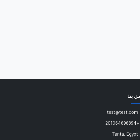
ل بنا
test@test.com
+201064696894
Tanta, Egypt