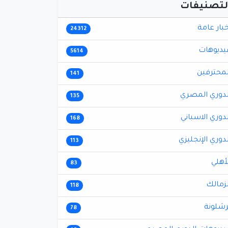
لتصنيفات
خبار عامة
24312
يديوهات
5614
لمحترفين
141
لدوري المصري
135
لدوري الاسباني
168
لدوري الإنجليزي
113
لأهلي
83
لزمالك
118
رشلونة
78