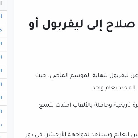
ا
أ
لاح إلى ليفربول أو
ف
ا
ا
ا
له عن ليفربول بنهاية الموسم الماضي، حيث
ا
لمحدد بعام واحد.
ا
 تاريخية وحافلة بالألقاب امتدت لتسع
ا
ب
العالم ويستعد لمواجهة الأرجنتين في دور