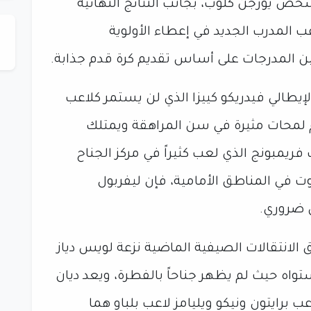
شخص يورجن كلوب، بجانب النتائج النهائية
 المدرب الجديد في إعطاء الأولوية
ن المدرجات على أساس تقديم كرة قدم جذابة.
يطالي فيدريكو كييزا الذي لن يستمر كلاعب
م لمحات مثيرة في سن المراهقة ويمتلك
فريمبونج الذي لعب كثيراً في مركز الجناح
ت في المناطق الأمامية، فإن ليفربول
 ضروري.
انتقالات الصيفية الماضية نزعة لويس دياز
اه حيث لم يظهر جناحاً بالفطرة، ويعد ديان
عب برايتون ونيكو ويليامز لاعب بلباو هما