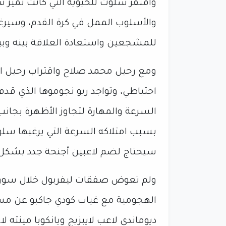
وافتقر سلوت للحيوية التي كانت تميز 
والأسلوب الممل في كرة القدم، وسيرغب
للمشجعين واستعادة العلاقة بينه وبي
ومع رحيل محمد صلاح واقتراب رحيل الإ
احتياطي، وتواجد ريو نجوموها الذي قد
السرعة والمهارة لتجاوز الأظهرة بجانب 
بسبب امتلاكه السرعة التي يرغبها سلو
سيحتاج لضم لاعبين أجنحة جدد بشكل
ولم تعوض صفقات ليفربول خلال سوق ال
الهجومية مع غياب كودي جاكبو عن مستو
ديوماندي لاعب لايبزيج ويانكوبا مينته لا