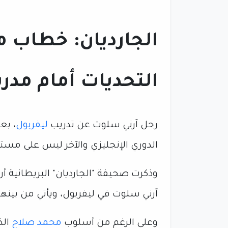
الجارديان: خطاب م
التحديات أمام مدر
رحل آرني سلوت عن تدريب
ليفربول
، بع
الدوري الإنجليزي والآخر ليس على مستو
وذكرت صحيفة "الجارديان" البريطانية 
آرني سلوت في ليفربول، ويأتي من بينها
وعلى الرغم من أسلوب
محمد صلاح
الذ