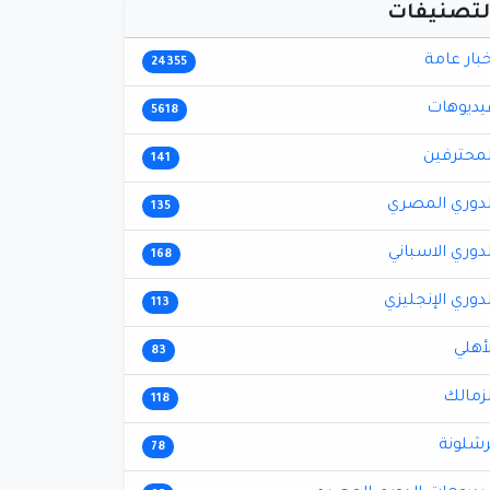
لتصنيفات
خبار عامة
24355
يديوهات
5618
لمحترفين
141
لدوري المصري
135
لدوري الاسباني
168
لدوري الإنجليزي
113
لأهلي
83
لزمالك
118
رشلونة
78