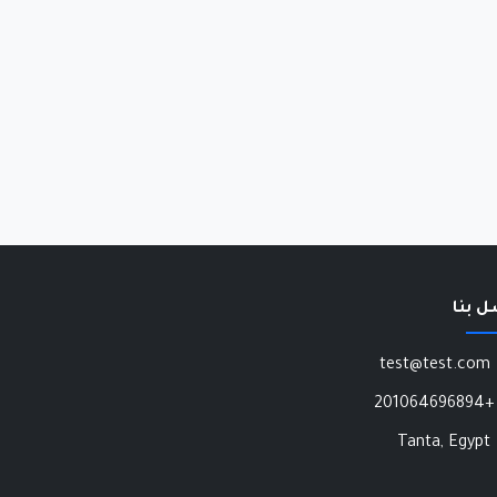
ل بنا
test@test.com
+201064696894
Tanta, Egypt