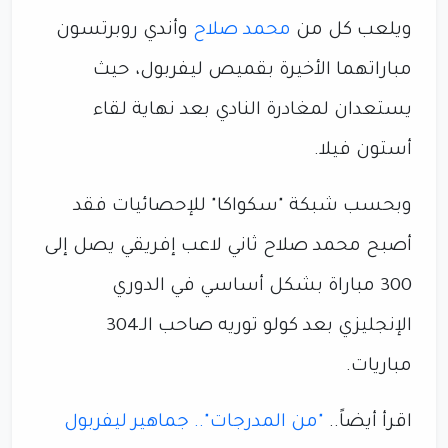
ويلعب كل من
محمد صلاح
وأندي روبرتسون
مباراتهما الأخيرة بقميص ليفربول، حيث
يستعدان لمغادرة النادي بعد نهاية لقاء
أستون فيلا.
وبحسب شبكة "سكواكا" للإحصائيات فقد
أصبح محمد صلاح ثاني لاعب إفريقي يصل إلى
300 مباراة بشكل أساسي في الدوري
الإنجليزي بعد كولو توريه صاحب الـ304
مباريات.
اقرأ أيضاً..
"من المدرجات".. جماهير ليفربول