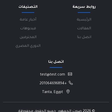
روابط سريعة
التصنيفات
الرئيسية
أخبار عامة
المقالات
فيديوهات
اتصل بنا
المحترفين
الدوري المصري
اتصل بنا
test@test.com
+201064696894
Tanta, Egypt
©
2026 صوت الجمهور. جميع الحقوق محفوظة.