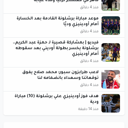
ماهر في معسكر تركيا ومدة غيابه
منذ 4 دقائق
موعد مباراة برشلونة القادمة بعد الخسارة
أمام أودينيزي وديًا
منذ 4 دقائق
فيديو | بمشاركة قصيرة لـ حمزة عبد الكريم..
برشلونة يخسر بطولة أوديني بعد سقوطه
أمام أودينيزي
منذ 4 دقائق
لاعب طرابزون سبور: محمد صلاح يفوق
توقعاتنا وسعداء بانضمامه لنا
منذ 4 دقائق
هدف فوز أودينيزي علي برشلونة (10) مباراة
ودية
منذ 14 دقيقة