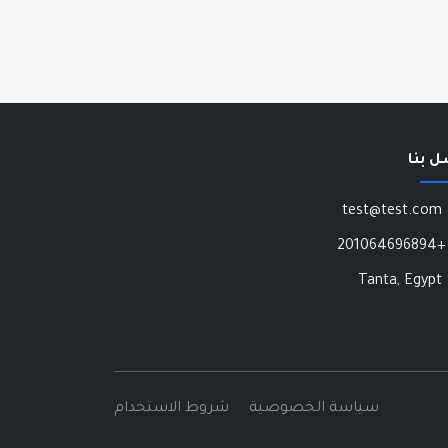
ل بنا
test@test.com
+201064696894
Tanta, Egypt
سياسة الخصوصية
شروط الاستخدام