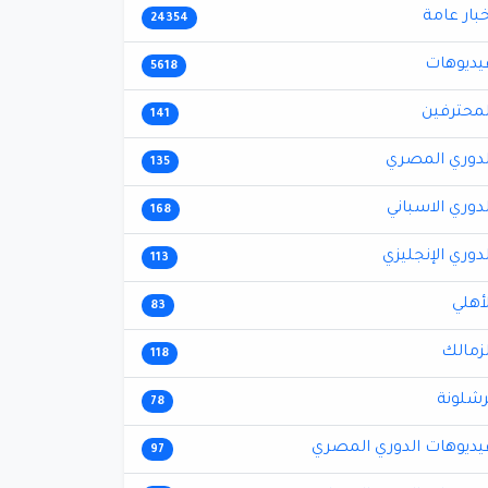
خبار عامة
24354
يديوهات
5618
لمحترفين
141
لدوري المصري
135
لدوري الاسباني
168
لدوري الإنجليزي
113
لأهلي
83
لزمالك
118
رشلونة
78
يديوهات الدوري المصري
97