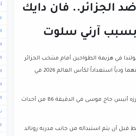
أ
د الجزائر.. فان دايك
ف
بسبب آرني سلوت
ا
ا
لندا في هزيمة الطواحين أمام منتخب الجزائر
ا
بهدف نظيف، خلال اللقاء الذي جمع بينهما ودياً استعداداً لكأس العالم 2026 في
ا
ا
ا
وكان هدف منتخب الجزائر الوحيد قد أحرزه أنيس حاج موسى في الدقيقة 86 من أحداث
ب
ف
ن دايك 45 دقيقة فقط قبل أن يتم استبداله من جانب مدربه رونالد