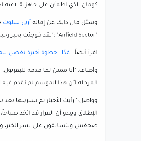
كومان الذي اطمأن على جاهزية لاعبه
وسئل فان دايك عن إقالة
آرني سلوت
م
"Anfield Sector" :"لقد فوجئت بخبر رحيل سلوت".
اقرأ أيضاً..
غدًا.. خطوة أخيرة تفصل ليف
وأضاف: "أنا ممتن لما قدمه لليفربول، 
المرحلة لأن هذا الموسم لم نقدم فيه
وواصل:" رأيت الأخبار تم تسريبها بعد ن
الإطلاق ويبدو أن القرار قد اتخذ صباحا
صحفيين ويتسابقون على نشر الخبر، و