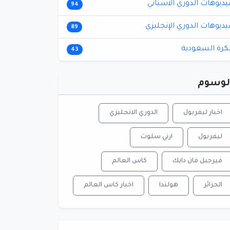
يديوهات الدوري الاسباني
94
يديوهات الدوري الإنجليزي
89
لكرة السعودية
43
لوسوم
اخبار ليفربول
الدوري الانجليزي
ليفربول
ارني سلوت
فيرجيل فان دايك
كاس العالم
الجزائر
هولندا
اخبار كاس العالم