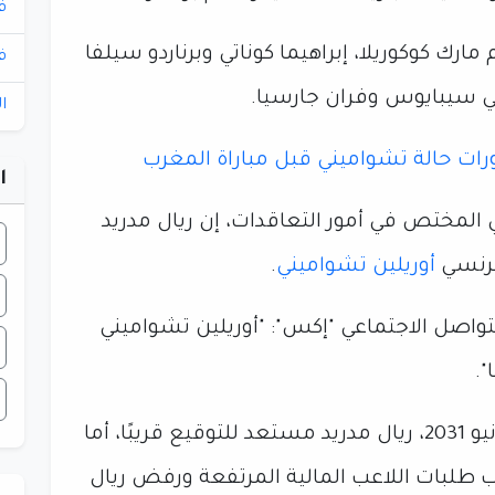
ف
ابقة وهم مارك كوكوريلا، إبراهيما كوناتي وبرناردو سيلفا
ف
ني سيبايوس وفران جارسيا.
ا
ات حالة تشواميني قبل مباراة المغرب
ا
ي المختص في أمور التعاقدات، إن ريال مدريد
فرنسي
أوريلين تشواميني
.
واصل الاجتماعي "إكس": "أوريلين تشواميني
".
وأفاد: "تم الاتفاق على عقد يمتد حتى يونيو 2031، ريال مدريد مستعد للتوقيع قريبًا، أما
طلبات اللاعب المالية المرتفعة ورفض ريال