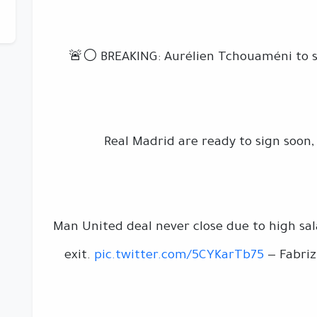
🚨⚪️ BREAKING: Aurélien Tchouaméni to si
Real Madrid are ready to sign soon,
Man United deal never close due to high sa
exit.
pic.twitter.com/5CYKarTb75
— Fabri