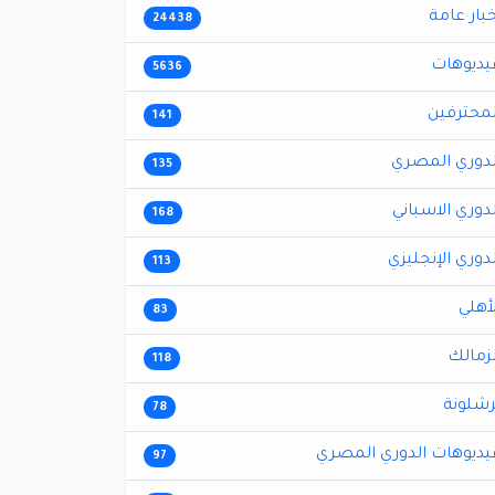
خبار عامة
24438
يديوهات
5636
لمحترفين
141
لدوري المصري
135
لدوري الاسباني
168
لدوري الإنجليزي
113
لأهلي
83
لزمالك
118
رشلونة
78
يديوهات الدوري المصري
97