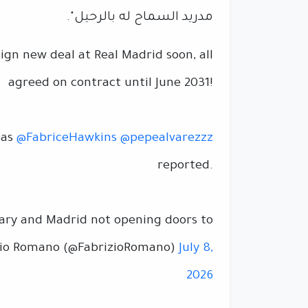
مدريد السماح له بالرحيل".
gn new deal at Real Madrid soon, all
agreed on contract until June 2031!
 as
@FabriceHawkins
@pepealvarezzz
reported.
lary and Madrid not opening doors to
zio Romano (@FabrizioRomano)
July 8,
2026