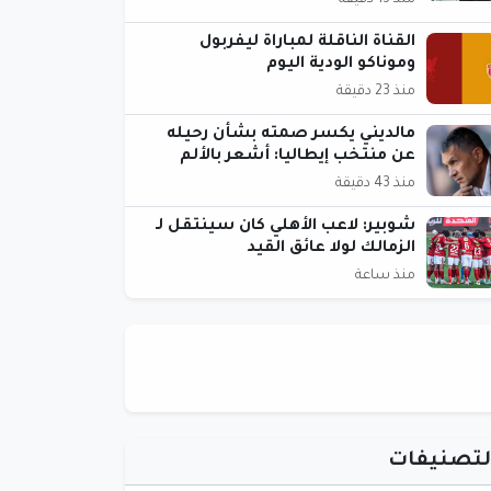
منذ 13 دقيقة
القناة الناقلة لمباراة ليفربول
وموناكو الودية اليوم
منذ 23 دقيقة
مالديني يكسر صمته بشأن رحيله
عن منتخب إيطاليا: أشعر بالألم
منذ 43 دقيقة
شوبير: لاعب الأهلي كان سينتقل لـ
الزمالك لولا عائق القيد
منذ ساعة
لتصنيفات