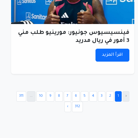
فينسيسيوس جونيور: مورينيو طلب مني
3 أمور في ريال مدريد
اقرأ المزيد
311
...
10
9
8
7
6
5
4
3
2
1
‹
›
312