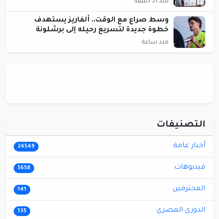
منذ 31 دقيقة
وسط صراع مع الوقت.. ألفاريز يستهدف
خطوة جديدة لتسريع رحيله إلى برشلونة
منذ ساعة
التصنيفات
أخبار عامة
24549
فيديوهات
5658
المحترفين
141
الدوري المصري
135