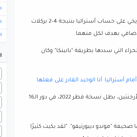
ف
من تحقيق فوز تاريخي على حساب أستراليا بنتيجة 4-2 بركلات
ف
لإضافي بهدف لكل منهما.
ا
ء التي سددها بطريقة "بانينكا" وكان
ا
مام أستراليا: أنا الوحيد القادر على فعلها
ويستعد منتخب الساجدين لمواجهة الأرجنتين، بطل نسخة قطر 2022، في دور الـ16
يفة "موندو ديبورتيفو": "لقد بكيت كثيرًا