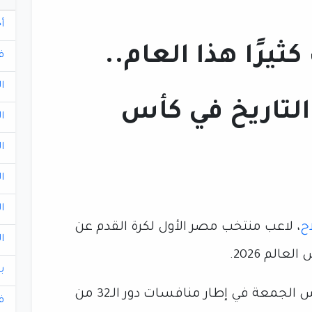
أ
يرًا هذا العام..
ف
ا
لتاريخ في كأس
ا
ا
ا
ا
ح
، لاعب منتخب مصر الأول لكرة القدم عن
ا
ب
وواجه منتخب مصر نظيره أستراليا أمس الجمعة في إطار منافسات دور الـ32 من
ف