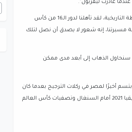
عندما غادرت ليفربول".
وأكمل: "لكنني الآن أستمتع بهذه اللحظة التاريخية، لقد تأهلنا لدور الـ16 من كأس
لة مسيرتنا، إنه شعور لا يصدق أن نصل لتلك
ا سنحاول الذهاب إلى أبعد مدى ممكن
سم أخيرًا لمصر في ركلات الترجيح بعدما كان
قاسيًا عليها خلال نهائي كأس أمم إفريقيا 2021 أمام السنغال وتصفيات كأس العالم