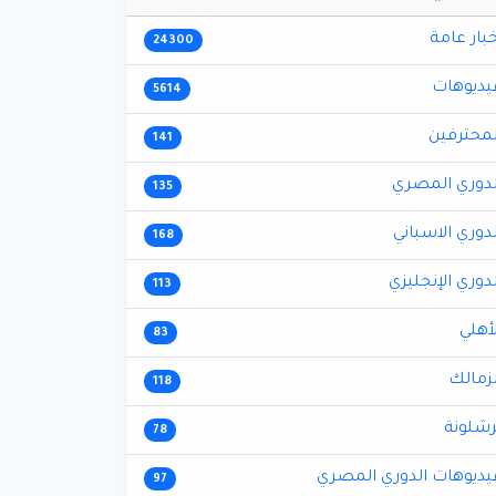
خبار عامة
24300
يديوهات
5614
لمحترفين
141
لدوري المصري
135
لدوري الاسباني
168
لدوري الإنجليزي
113
لأهلي
83
لزمالك
118
رشلونة
78
يديوهات الدوري المصري
97