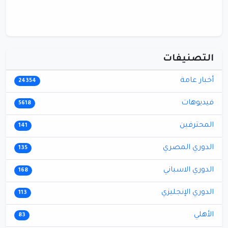
التصنيفات
أخبار عامة
24354
فيديوهات
5618
المحترفين
141
الدوري المصري
135
الدوري الاسباني
168
الدوري الإنجليزي
113
الأهلي
83