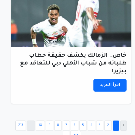
خاص.. الزمالك يكشف حقيقة خطاب
طلباته من شباب الأهلي دبي للتعاقد مع
بيزيرا
اقرأ المزيد
213
...
10
9
8
7
6
5
4
3
2
1
‹