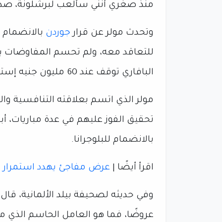
منذ صغري أنني سألعب لبرشلونة، صدق
وتحدث مولر عن قرار
جوردن
بالانضمام إ
للتعاقد معه، ولم تحسم المفاوضات بن
البافاري توقف عند 60 مليون جنيه إسترليني.
مولر الذي اتسم بعلاقته التنافسية والم
تحقيق الفوز عليهم في عدة مباريات، أب
بالانضمام للبلوجرانا.
اقرأ أيضًا |
عرض مفاجئ يهدد استمرار ل
وفي حديثه لصحيفة بيلد الألمانية، قال م
عروضًا، فما هو العامل الحاسم الذي من