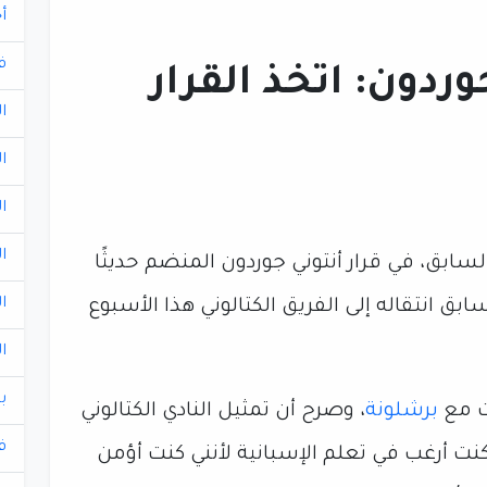
أ
ف
وردون: اتخذ القرار
ا
ا
ا
ا
ابق، في قرار أنتوني جوردون المنضم حديثًا
ا
بق انتقاله إلى الفريق الكتالوني هذا الأسبوع
ا
ب
ت مع
برشلونة
، وصرح أن تمثيل النادي الكتالوني
ف
نت أرغب في تعلم الإسبانية لأنني كنت أؤمن