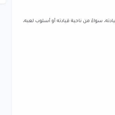
دته، سواءً من ناحية قيادته أو أسلوب لعبه،