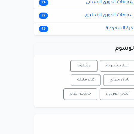
يديوهات الدوري الاسباني
94
يديوهات الدوري الإنجليزي
89
لكرة السعودية
43
لوسوم
اخبار برشلونة
برشلونة
بايرن ميونخ
هانز فليك
أنتوني جوردون
توماس مولر