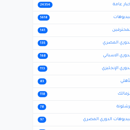
خبار عامة
24354
يديوهات
5618
لمحترفين
141
لدوري المصري
135
لدوري الاسباني
168
لدوري الإنجليزي
113
لأهلي
83
لزمالك
118
رشلونة
78
يديوهات الدوري المصري
97