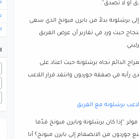
ف
 أو لا تصدق".
ف
لى برشلونة بدلاً من بايرن ميونخ الذي سعى
ا
جاح حيث ورد في تقارير أن عرض الفريق
ا
زاح الدائم تجاه برشلونة حيث اعتاد على
دى رأيه في صفقة جوردون وانتقد قرار اللاعب
اعب برشلونة مع الفريق
ولر: "إذا كان برشلونة وبايرن ميونخ قدّما
ع جوردون من الانضمام إلى بايرن ميونخ؟ أنا