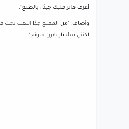
أعرف هانز فليك جيدًا، بالطبع".
وأضاف: "من الممتع جدًا اللعب تحت قيا
لكنني سأختار بايرن ميونخ".