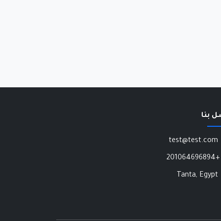
ل بنا
test@test.com
+201064696894
Tanta, Egypt