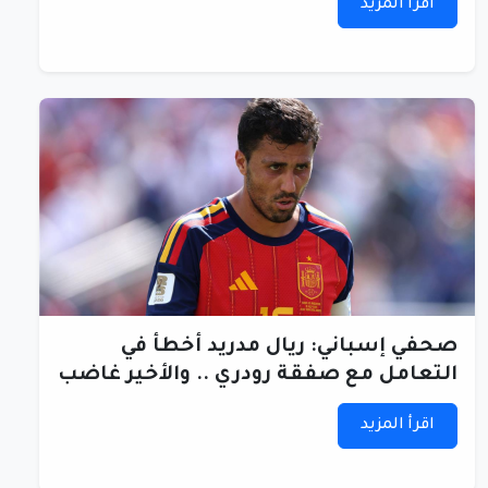
اقرأ المزيد
صحفي إسباني: ريال مدريد أخطأ في
التعامل مع صفقة رودري .. والأخير غاضب
اقرأ المزيد