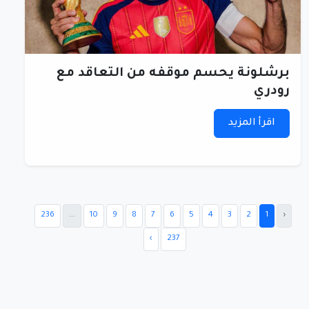
برشلونة يحسم موقفه من التعاقد مع
رودري
اقرأ المزيد
236
...
10
9
8
7
6
5
4
3
2
1
‹
›
237