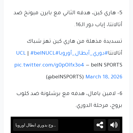
5- هاري كين، هدفه الثاني مع بايرن ميونخ ضد
أتالانتا، إياب دور الـ16.
تسديدة مذهلة من هاري كين تهز شباك
أتالانتا
#دوري_أبطال_أوروبا
#UCL
#beINUCL
|
pic.twitter.com/g0pOlfx3o4
— beIN SPORTS
(@beINSPORTS)
March 18, 2026
6- لامين يامال، هدفه مع برشلونة ضد كلوب
بروج، مرحلة الدوري.