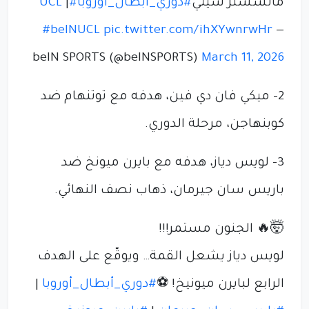
مانشستر سيتي
#دوري_أبطال_أوروبا
#UCL
|
#beINUCL
pic.twitter.com/ihXYwnrwHr
—
beIN SPORTS (@beINSPORTS)
March 11, 2026
2- ميكي فان دي فين، هدفه مع توتنهام ضد
كوبنهاجن، مرحلة الدوري.
3- لويس دياز، هدفه مع بايرن ميونخ ضد
باريس سان جيرمان، ذهاب نصف النهائي.
🤯🔥 الجنون مستمر!!!
لويس دياز يشعل القمة… ويوقّع على الهدف
الرابع لبايرن ميونيخ! ⚽️
#دوري_أبطال_أوروبا
|