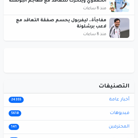
الحملاوي ويتحرك للتعاقد مع مهاجم البوسنة
منذ 8 ساعات
مفاجأة.. ليفربول يحسم صفقة التعاقد مع
لاعب برشلونة
منذ 8 ساعات
التصنيفات
أخبار عامة
24355
فيديوهات
5618
المحترفين
141