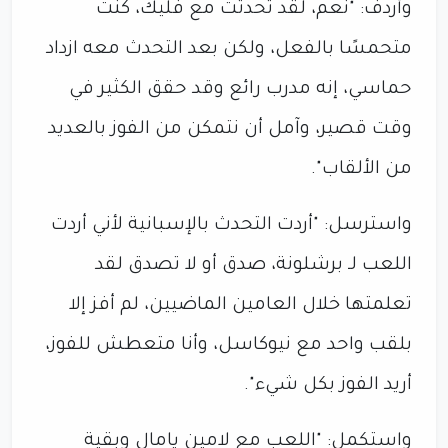
وأردف: "نعم، لقد تحدثت مع فليك، كنت
متحمسًا بالفعل، ولكن بعد التحدث معه ازداد
حماسي، إنه مدرب رائع وقد حقق الكثير في
وقت قصير، وآمل أن نتمكن من الفوز بالعديد
من الألقاب".
واسترسل: "أردت التحدث بالإسبانية لأني أردت
اللعب لـ برشلونة، صدق أو لا تصدق لقد
تعلمتها خلال العامين الماضيين، لم أفز إلا
بلقب واحد مع نيوكاسل، وأنا متعطش للفوز،
أريد الفوز بكل شيء".
واستكمل: "اللعب مع لامين يامال وبقية