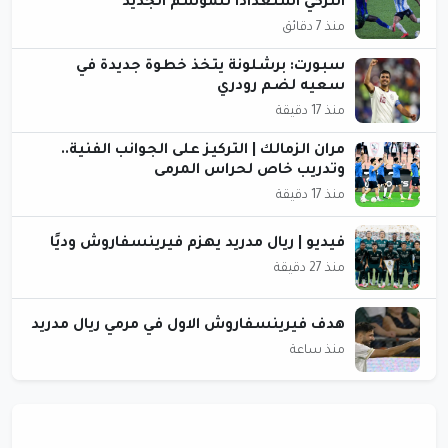
التركي استعدادًا للموسم الجديد
منذ 7 دقائق
سبورت: برشلونة يتخذ خطوة جديدة في
سعيه لضم رودري
منذ 17 دقيقة
مران الزمالك | التركيز على الجوانب الفنية..
وتدريب خاص لحراس المرمى
منذ 17 دقيقة
فيديو | ريال مدريد يهزم فيرينسفاروش وديًا
منذ 27 دقيقة
هدف فيرينسفاروش الاول في مرمي ريال مدريد
منذ ساعة