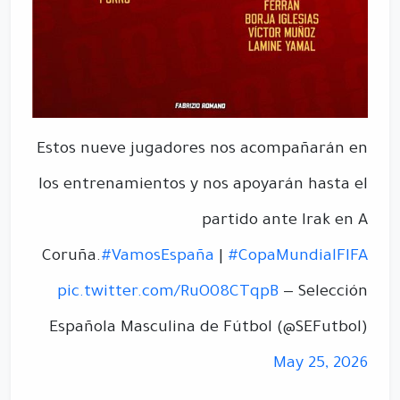
Estos nueve jugadores nos acompañarán en
los entrenamientos y nos apoyarán hasta el
partido ante Irak en A
Coruña.
#VamosEspaña
|
#CopaMundialFIFA
pic.twitter.com/RuO08CTqpB
— Selección
Española Masculina de Fútbol (@SEFutbol)
May 25, 2026