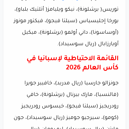
توريس( برشلونة)، نيكو ويليامز( أتلتيك بلباو)،
بورخا إجليسياس (سيلتا فيجو)، فيكتور مونوز
(أوساسونا)، داني أولمو (برشلونة)، ميكيل
أويارزابال (ريال سوسيداد).
القائمة الاحتياطية لإسبانيا في
كأس العالم 2026
جونزالو جارسيا (ريال مدريد)، خافيير جويرا
(فالنسيا)، مارك بيرنال (برشلونة)، خافي
رودريجيز (سيلتا فيجو)، خيسوس رودريجيز
(كومو)، سيرجيو جوميز (ريال سوسيداد)، جون