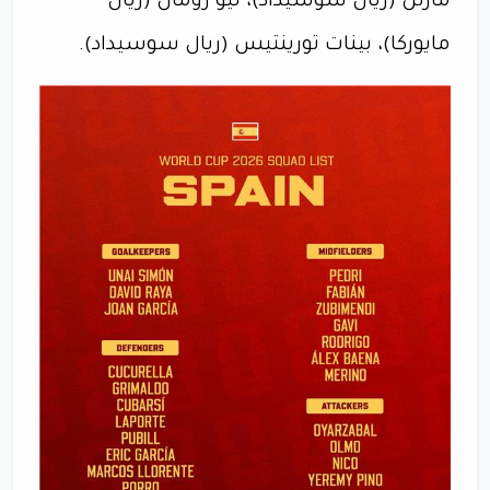
مارتن (ريال سوسيداد)، ليو رومان (ريال
مايوركا)، بينات تورينتيس (ريال سوسيداد).