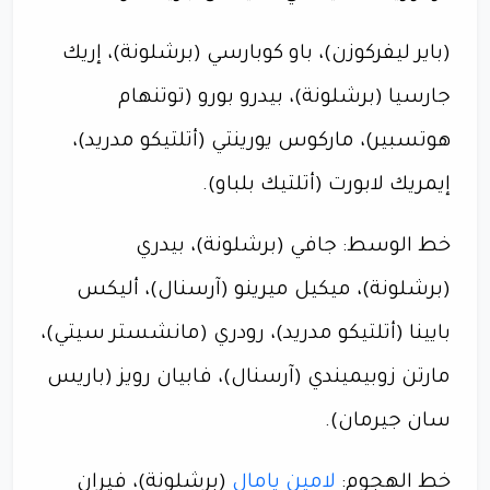
(باير ليفركوزن)، باو كوبارسي (برشلونة)، إريك
جارسيا (برشلونة)، بيدرو بورو (توتنهام
هوتسبير)، ماركوس يورينتي (أتلتيكو مدريد)،
إيمريك لابورت (أتلتيك بلباو).
خط الوسط: جافي (برشلونة)، بيدري
(برشلونة)، ميكيل ميرينو (آرسنال)، أليكس
بايينا (أتلتيكو مدريد)، رودري (مانشستر سيتي)،
مارتن زوبيميندي (آرسنال)، فابيان رويز (باريس
سان جيرمان).
خط الهجوم:
لامين يامال
(برشلونة)، فيران