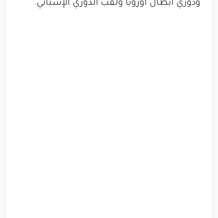
ودوري أبطال أوروبا ولقب الدوري الإسباني.