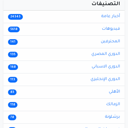
التصنيفات
أخبار عامة
24343
فيديوهات
5618
المحترفين
141
الدوري المصري
135
الدوري الاسباني
168
الدوري الإنجليزي
113
الأهلي
83
الزمالك
118
برشلونة
78