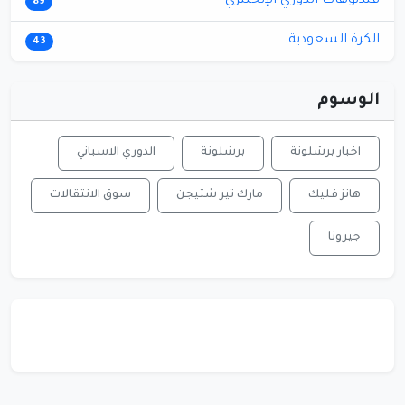
فيديوهات الدوري الإنجليزي
89
الكرة السعودية
43
الوسوم
اخبار برشلونة
برشلونة
الدوري الاسباني
هانز فليك
مارك تير شتيجن
سوق الانتقالات
جيرونا