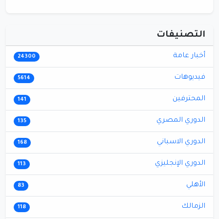
التصنيفات
أخبار عامة
24300
فيديوهات
5614
المحترفين
141
الدوري المصري
135
الدوري الاسباني
168
الدوري الإنجليزي
113
الأهلي
83
الزمالك
118