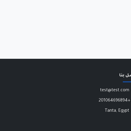
ل بنا
test@test.com
+201064696894
Tanta, Egypt