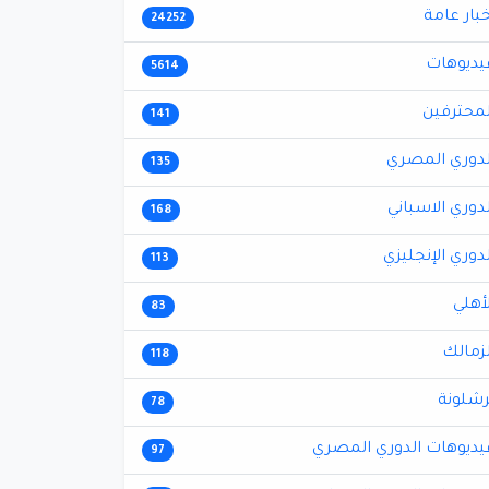
خبار عامة
24252
يديوهات
5614
لمحترفين
141
لدوري المصري
135
لدوري الاسباني
168
لدوري الإنجليزي
113
لأهلي
83
لزمالك
118
رشلونة
78
يديوهات الدوري المصري
97