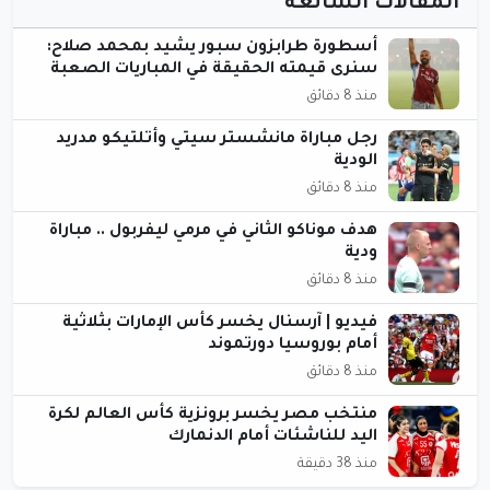
المقالات الشائعة
أسطورة طرابزون سبور يشيد بمحمد صلاح:
سنرى قيمته الحقيقة في المباريات الصعبة
منذ 8 دقائق
رجل مباراة مانشستر سيتي وأتلتيكو مدريد
الودية
منذ 8 دقائق
هدف موناكو الثاني في مرمي ليفربول .. مباراة
ودية
منذ 8 دقائق
فيديو | آرسنال يخسر كأس الإمارات بثلاثية
أمام بوروسيا دورتموند
منذ 8 دقائق
منتخب مصر يخسر برونزية كأس العالم لكرة
اليد للناشئات أمام الدنمارك
منذ 38 دقيقة