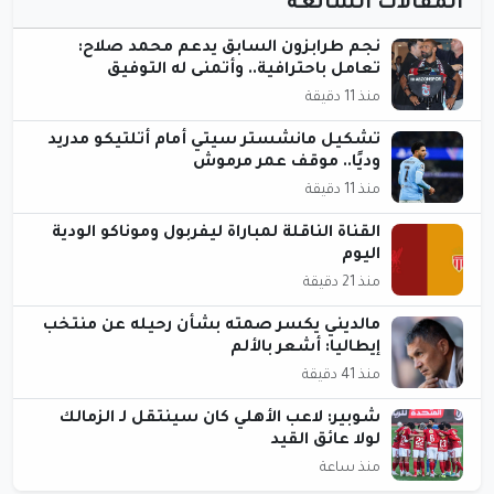
المقالات الشائعة
نجم طرابزون السابق يدعم محمد صلاح:
تعامل باحترافية.. وأتمنى له التوفيق
منذ 11 دقيقة
تشكيل مانشستر سيتي أمام أتلتيكو مدريد
وديًا.. موقف عمر مرموش
منذ 11 دقيقة
القناة الناقلة لمباراة ليفربول وموناكو الودية
اليوم
منذ 21 دقيقة
مالديني يكسر صمته بشأن رحيله عن منتخب
إيطاليا: أشعر بالألم
منذ 41 دقيقة
شوبير: لاعب الأهلي كان سينتقل لـ الزمالك
لولا عائق القيد
منذ ساعة