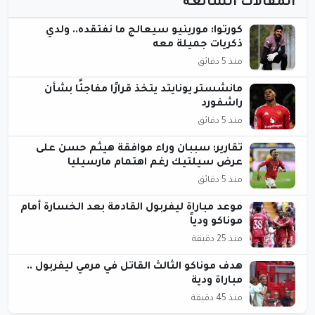
المقالات الشائعة
كورتوا: مورينيو سيعالج ما نفتقده.. ولدي
ذكريات جميلة معه
منذ 5 دقائق
مانشستر يونايتد يتخذ قرارًا مفاجئًا بشأن
راشفورد
منذ 5 دقائق
تقارير: سببان وراء موافقة هيثم حسن على
عرض سيلتيك رغم اهتمام مارسيليا
منذ 5 دقائق
موعد مباراة ليفربول القادمة بعد الخسارة أمام
موناكو ودياً
منذ 25 دقيقة
هدف موناكو الثالث القاتل في مرمي ليفربول ..
مباراة ودية
منذ 45 دقيقة