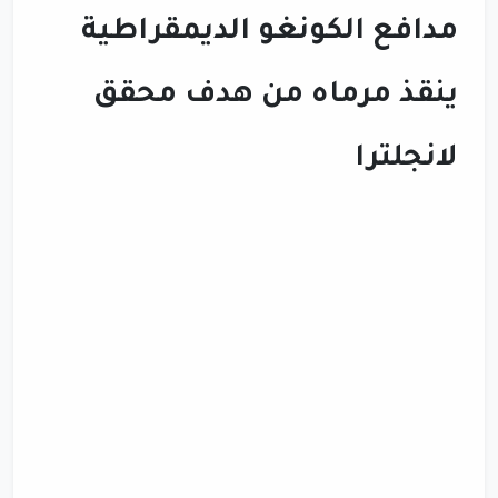
مدافع الكونغو الديمقراطية
ينقذ مرماه من هدف محقق
لانجلترا