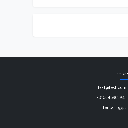
ل بنا
test@test.com
+201064696894
Tanta, Egypt