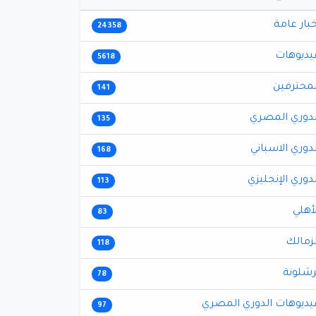
خبار عامة
24358
يديوهات
5618
لمحترفين
141
لدوري المصري
135
لدوري الاسباني
168
لدوري الإنجليزي
113
لأهلي
83
لزمالك
118
رشلونة
78
يديوهات الدوري المصري
97