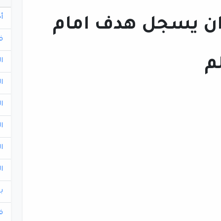
أ
ان يسجل هدف امام
ف
م
ا
ا
ا
ا
ا
ا
ب
ف