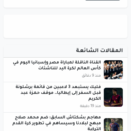
المقالات الشائعة
القناة الناقلة لمباراة مصر وإسبانيا اليوم في
كأس العالم لكرة اليد للناشئات
منذ 9 دقائق
فليك يستبعد 3 لاعبين من قائمة برشلونة
قبل السفر إلى إيطاليا.. موقف حمزة عبد
الكريم
منذ 19 دقيقة
مهاجم بشكتاش السابق: ضم محمد صلاح
مبهج لبلادنا وسيساهم في تطوير كرة القدم
التركية