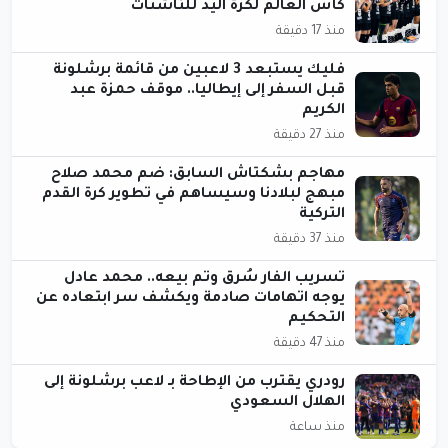
كأس العالم لكرة اليد للناشئات
منذ 17 دقيقة
فليك يستبعد 3 لاعبين من قائمة برشلونة
قبل السفر إلى إيطاليا.. موقف حمزة عبد
الكريم
منذ 27 دقيقة
مهاجم بشكتاش السابق: ضم محمد صلاح
مبهج لبلادنا وسيساهم في تطوير كرة القدم
التركية
منذ 37 دقيقة
تسريب الفار سُرق وتم بيعه.. محمد عادل
يوجه اتهامات صادمة ويكشف سر ابتعاده عن
التحكيم
منذ 47 دقيقة
رودري يقترب من الإطاحة بـ لاعب برشلونة إلى
الهلال السعودي
منذ ساعة