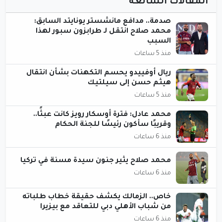
المقالات الشائعة
صدمة.. مدافع مانشستر يونايتد السابق:
محمد صلاح انتقل لـ طرابزون سبور لهذا
السبب
منذ 5 ساعات
ريال أوفييدو يحسم التكهنات بشأن انتقال
هيثم حسن إلى سيلتيك
منذ 5 ساعات
محمد عادل: فترة أوسكار رويز كانت عبثًا..
وقريبًا سأكون رئيسًا للجنة الحكام
منذ 6 ساعات
محمد صلاح يثير جنون سيدة مسنة في تركيا
منذ 6 ساعات
خاص.. الزمالك يكشف حقيقة خطاب طلباته
من شباب الأهلي دبي للتعاقد مع بيزيرا
منذ 6 ساعات