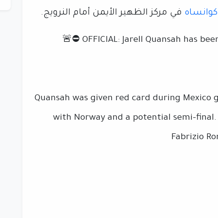
كوانساه
في مركز الظهير الأيمن أمام النرويج.
🚨⛔️ OFFICIAL: Jarell Quansah has bee
Quansah was given red card during Mexico g
with Norway and a potential semi-final. 👨🏼‍⚖️🏴󠁧
Fabrizio R