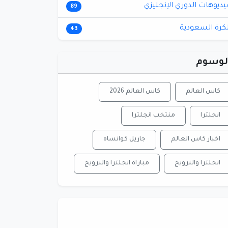
يديوهات الدوري الإنجليزي
89
لكرة السعودية
43
لوسوم
كاس العالم
كاس العالم 2026
انجلترا
منتخب انجلترا
اخبار كاس العالم
جاريل كوانساه
انجلترا والنرويج
مباراة انجلترا والنرويج