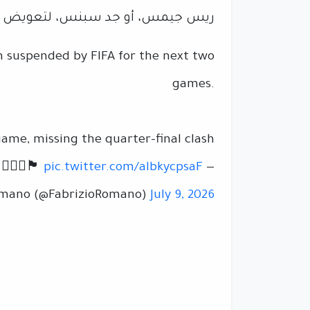
ريس جيمس، أو جد سبنس، لتعويض
n suspended by FIFA for the next two
games.
ame, missing the quarter-final clash
󠁢󠁥󠁮󠁧󠁿
pic.twitter.com/aIbkycpsaF
—
omano (@FabrizioRomano)
July 9, 2026