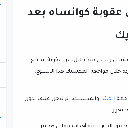
ف
ن عقوبة كوانساه بعد
ا
ا
يك
ا
ا
ا''، بشكل رسمي منذ قليل، عن عقوبة مدافع
ا
رده خلال مواجهة المكسيك هذا الأسبوع،
ا
ب
اجهة
إنجلترا
والمكسيك، إثر تدخل عنيف بدون
ف
جمهور.
ف
حقيق الفوز بثلاثة أهداف مقابل هدفين.