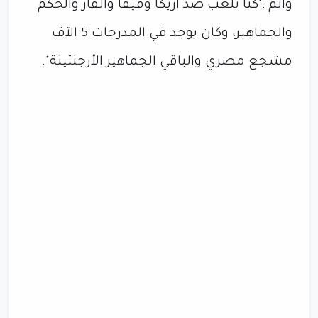
وأتم :'كنا نلعب ضد أريكا وفيفا والفار والحكم
والجماهير، وكان يوجد في المدرجات 5 الآف
مشجع مصري والباقي الجماهير الأرجنتينة".