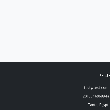
ل بنا
test@test.com
+201064696894
Tanta, Egypt