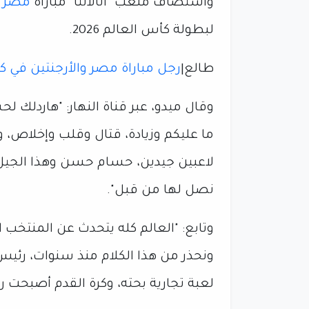
واستضاف ملعب "أتالانتا" مباراة
مصر
لبطولة كأس العالم 2026.
طالع|
رجل مباراة مصر والأرجنتين في ك
وقال ميدو، عبر قناة النهار: "هاردلك ل
ما عليكم وزيادة، قتال وقلب وإخلاص، و
لاعبين جيدين، حسام حسن وهذا الجيل 
نصل لها من قبل".
وتابع: "العالم كله يتحدث عن المنتخب
ونحذر من هذا الكلام منذ سنوات، رئيس ا
لعبة تجارية بحته، وكرة القدم أصبحت ر