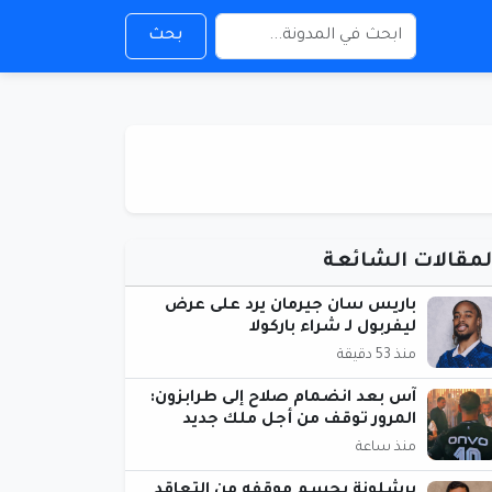
بحث
لمقالات الشائعة
باريس سان جيرمان يرد على عرض
ليفربول لـ شراء باركولا
منذ 53 دقيقة
آس بعد انضمام صلاح إلى طرابزون:
المرور توقف من أجل ملك جديد
منذ ساعة
برشلونة يحسم موقفه من التعاقد