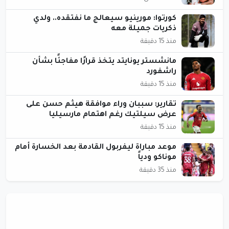
كورتوا: مورينيو سيعالج ما نفتقده.. ولدي
ذكريات جميلة معه
منذ 15 دقيقة
مانشستر يونايتد يتخذ قرارًا مفاجئًا بشأن
راشفورد
منذ 15 دقيقة
تقارير: سببان وراء موافقة هيثم حسن على
عرض سيلتيك رغم اهتمام مارسيليا
منذ 15 دقيقة
موعد مباراة ليفربول القادمة بعد الخسارة أمام
موناكو ودياً
منذ 35 دقيقة