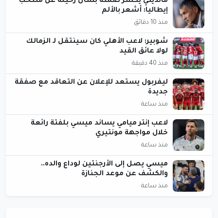
مالديني يكسر صمته بشأن رحيله عن منتخب
إيطاليا: أشعر بالألم
منذ 10 دقائق
شوبير: لاعب الأهلي كان سينتقل لـ الزمالك
لولا عائق القيد
منذ 40 دقيقة
ليفربول يستعد للإعلان عن التعاقد مع صفقة
جديدة
منذ ساعة
لاعب إنتر ميامي يساند ميسي بلفتة رائعة
خلال مواجهة مونتيري
منذ ساعة
ميسي يصل إلى الأرجنتين لوداع والده..
والكشف عن موعد الجنازة
منذ ساعة