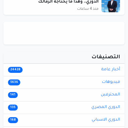
الدوري.. وهذا ما يحتاجه الزمالك
منذ 4 ساعات
التصنيفات
أخبار عامة
24428
فيديوهات
5636
المحترفين
141
الدوري المصري
135
الدوري الاسباني
168