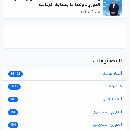
الدوري.. وهذا ما يحتاجه الزمالك
منذ 4 ساعات
التصنيفات
أخبار عامة
24428
فيديوهات
5636
المحترفين
141
الدوري المصري
135
الدوري الاسباني
168