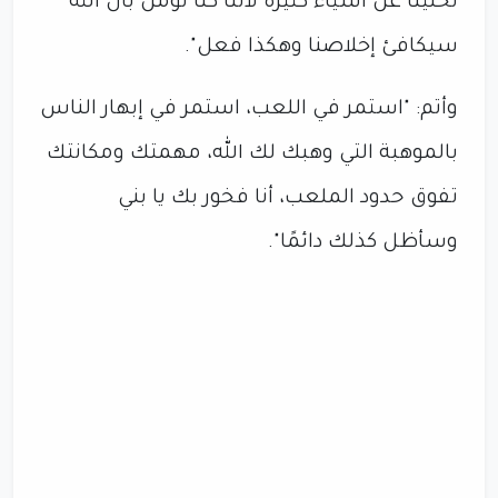
تخلينا عن أشياء كثيرة لأننا كنا نؤمن بأن الله
سيكافئ إخلاصنا وهكذا فعل".
وأتم: "استمر في اللعب، استمر في إبهار الناس
بالموهبة التي وهبك لك الله، مهمتك ومكانتك
تفوق حدود الملعب، أنا فخور بك يا بني
وسأظل كذلك دائمًا".