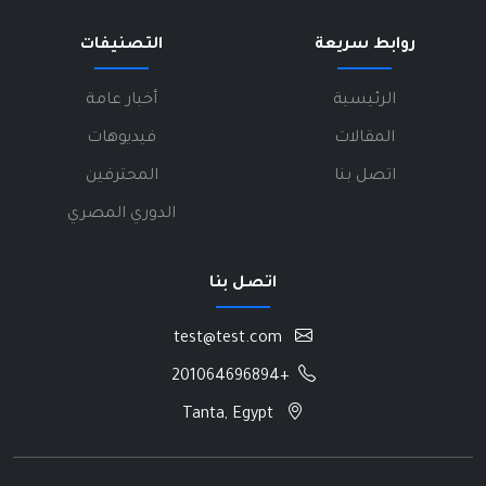
روابط سريعة
التصنيفات
الرئيسية
أخبار عامة
المقالات
فيديوهات
اتصل بنا
المحترفين
الدوري المصري
اتصل بنا
test@test.com
+201064696894
Tanta, Egypt