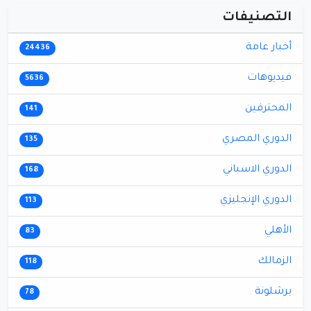
التصنيفات
أخبار عامة
24436
فيديوهات
5636
المحترفين
141
الدوري المصري
135
الدوري الاسباني
168
الدوري الإنجليزي
113
الأهلي
83
الزمالك
118
برشلونة
78