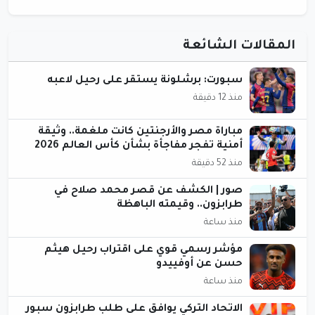
المقالات الشائعة
سبورت: برشلونة يستقر على رحيل لاعبه
منذ 12 دقيقة
مباراة مصر والأرجنتين كانت ملغمة.. وثيقة
أمنية تفجر مفاجأة بشأن كأس العالم 2026
منذ 52 دقيقة
صور | الكشف عن قصر محمد صلاح في
طرابزون.. وقيمته الباهظة
منذ ساعة
مؤشر رسمي قوي على اقتراب رحيل هيثم
حسن عن أوفييدو
منذ ساعة
الاتحاد التركي يوافق على طلب طرابزون سبور