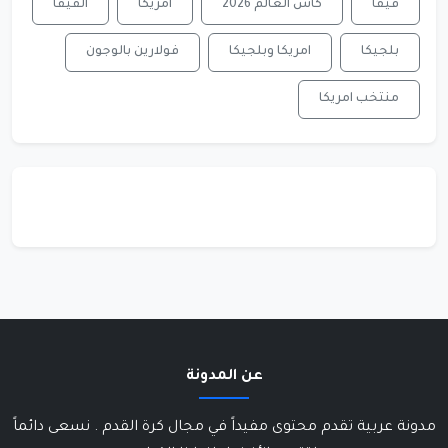
فيفا
كاس العالم 2026
امريكا
الفيفا
بلجيكا
امريكا وبلجيكا
فولارين بالوجون
منتخب امريكا
عن المدونة
مدونة عربية تقدم محتوى مفيداً في مجال كرة القدم . نسعى دائماً