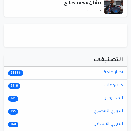
بشأن محمد صلاح
منذ ساعة
التصنيفات
أخبار عامة
24338
فيديوهات
5618
المحترفين
141
الدوري المصري
135
الدوري الاسباني
168