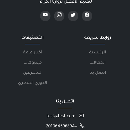
لتقديم الأفضل لزوارنا الكرام.
روابط سريعة
التصنيفات
الرئيسية
أخبار عامة
المقالات
فيديوهات
اتصل بنا
المحترفين
الدوري المصري
اتصل بنا
test@test.com
+201064696894