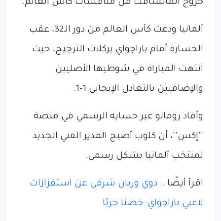
خروج المانشافت من منافسات كأس العالم.
ألمانيا ودعت كأس العالم من دور الـ32، عقب
الخسارة أمام باراجواي بركلات الترجيح، حيث
انتهت المباراة في شوطيها الأصليين
والإضافيين بالتعادل الإيجابي 1-1.
وأفاد رومانو عبر حسابه الرسمي في منصة
''إكس''، أن كلوب أصبح المدير الفني الجديد
لمنتخب ألمانيا بشكل رسمي.
اقرأ أيضًا ..
دوي وريان شرقي عن استفزازات
لاعبي باراجواي: خضنا حربًا