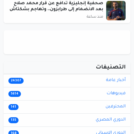
صحفية إنجليزية تدافع عن قرار محمد صلاح
بعد الانضمام إلى طرابزون.. وتهاجم بشكتاش
منذ ساعة
التصنيفات
أخبار عامة
24307
فيديوهات
5614
المحترفين
141
الدوري المصري
135
الدوري الاسباني
168